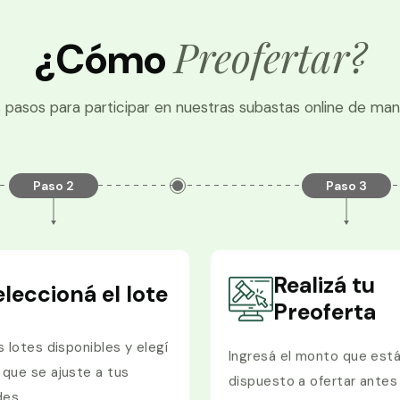
Preofertar?
¿Cómo
 pasos para participar en nuestras subastas online de man
Paso 2
Paso 3
Realizá tu
eleccioná el lote
Preoferta
s lotes disponibles y elegí
Ingresá el monto que est
 que se ajuste a tus
dispuesto a ofertar antes 
des.