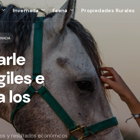
Invernada
Faena
Propiedades Rurales
RNADA
rle
iles e
a los
ios y resultados económicos